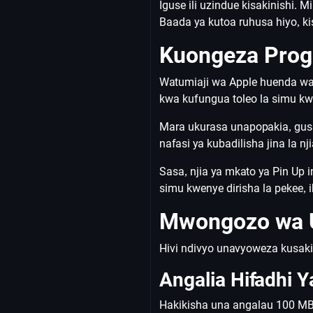
Iguse ili uzindue kisakinishi.
Baada ya kutoa ruhusa hiyo, ki
Kuongeza Progr
Watumiaji wa Apple huenda wasi
kwa kufungua toleo la simu kwe
Mara ukurasa unapopakia, gusa 
nafasi ya kubadilisha jina la 
Sasa, njia ya mkato ya Pin Up 
simu kwenye dirisha la pekee, 
Mwongozo wa U
Hivi ndivyo unavyoweza kusaki
Angalia Hifadhi 
Hakikisha una angalau 100 MB y