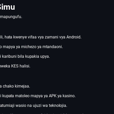
Simu
a mapungufu.
i, hata kwenye vifaa vya zamani vya Android.
o mapya ya michezo ya mtandaoni.
karibuni bila kupakia upya.
uweka KES halisi.
a chako kimejaa.
i kupata matoleo mapya ya APK ya kasino.
umiaji wasio na ujuzi wa teknolojia.