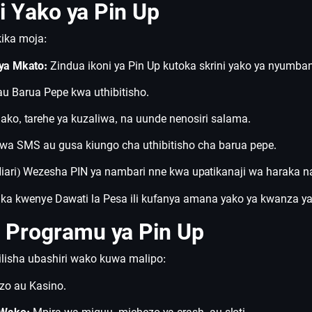
 Yako ya Pin Up
kika moja:
ya Mkato:
Zindua ikoni ya Pin Up kutoka skrini yako ya nyumban
 Barua Pepe kwa uthibitisho.
 lako, tarehe ya kuzaliwa, na uunde nenosiri salama.
wa SMS au gusa kiungo cha uthibitisho cha barua pepe.
iari) Wezesha PIN ya nambari nne kwa upatikanaji wa haraka n
ika kwenye Dawati la Pesa ili kufanya amana yako ya kwanza ya
 Programu ya Pin Up
lisha ubashiri wako kuwa malipo:
o au Kasino.