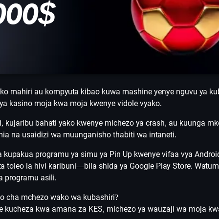
000$
yako mahiri au kompyuta kibao kuwa mashine yenye nguvu ya ku
ya kasino moja kwa moja kwenye vidole vyako.
, kujaribu bahati yako kwenye michezo ya crash, au kuunga mko
mia na usaidizi wa muunganisho thabiti wa intaneti.
kupakua programu ya simu ya Pin Up kwenye vifaa vya Android
ta toleo la hivi karibuni—bila shida ya Google Play Store. Watu
 programu asili.
go cha mchezo wako wa kubashiri?
 kucheza kwa amana za KES, michezo ya wauzaji wa moja kwa 