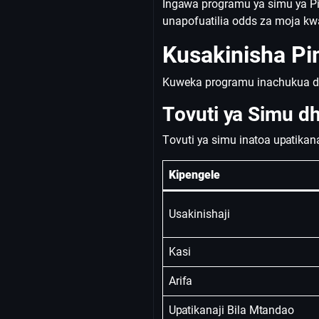
Ingawa programu ya simu ya Pi
unapofuatilia odds za moja kw
Kusakinisha Pi
Kuweka programu inachukua d
Tovuti ya Simu dh
Tovuti ya simu inatoa upatikan
Kipengele
Usakinishaji
Kasi
Arifa
Upatikanaji Bila Mtandao