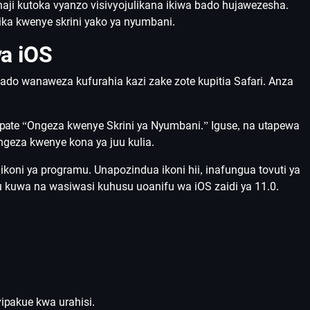
shaji kutoka vyanzo visivyojulikana ikiwa bado hujawezesha.
fika kwenye skrini yako ya nyumbani.
a iOS
ado wanaweza kufurahia kazi zake zote kupitia Safari. Anza
i upate “Ongeza kwenye Skrini ya Nyumbani.” Iguse, na utapewa
Ongeza kwenye kona ya juu kulia.
koni ya programu. Unapozindua ikoni hii, inafungua tovuti ya
au kuwa na wasiwasi kuhusu uoanifu wa iOS zaidi ya 11.0.
vipakue kwa urahisi.