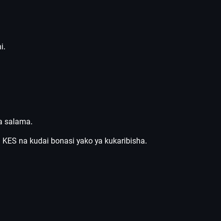
i.
a salama.
 KES na kudai bonasi yako ya kukaribisha.