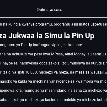
Daima ya sasa
 na kuingia kwenye programu, programu asili inatoa uzoefu lai
za Jukwaa la Simu la Pin Up
programu ya Pin Up inafungua vipengele kadhaa:
na na uchukuzi wa pesa kwa MPesa, Airtel Money, au sarafu za k
i inayoelea inaonyesha odds zako zilizojumuishwa na kurudi z
ri zaidi ya sloti 10,000, michezo ya meza, na meza za wauzaji
masoko ya kabla ya mechi na yanayoendelea kwa mpira wa miguu
ipendwa, ofa, maingizo ya mashindano, na zana za michezo ya 
ubadili kati ya michezo ya kasino na matukio ya michezo kuhisi 