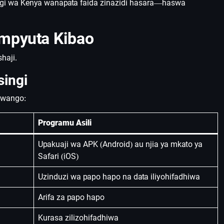
engi wa Kenya wanapata faida zinazidi hasara—haswa
ompyuta Kibao
haji.
singi
kiwango:
Programu Asili
Upakuaji wa APK (Android) au njia ya mkato ya
Safari (iOS)
Uzinduzi wa papo hapo na data iliyohifadhiwa
Arifa za papo hapo
Kurasa zilizohifadhiwa