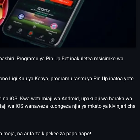
bashiri. Programu ya Pin Up Bet inakuletea msisimko wa
no Ligi Kuu ya Kenya, programu rasmi ya Pin Up inatoa yote
 na iOS. Kwa watumiaji wa Android, upakuaji wa haraka wa
miaji wa iOS wanaweza kuongeza njia ya mkato ya kivinjari cha
moja, na arifa za kipekee za papo hapo!