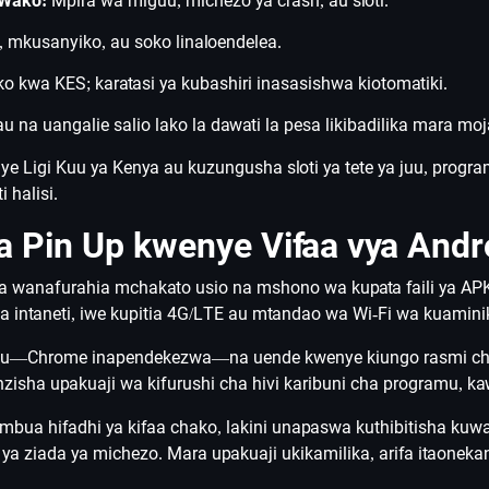
 Wako:
Mpira wa miguu, michezo ya crash, au sloti.
 mkusanyiko, au soko linaloendelea.
o kwa KES; karatasi ya kubashiri inasasishwa kiotomatiki.
na uangalie salio lako la dawati la pesa likibadilika mara moj
 Ligi Kuu ya Kenya au kuzungusha sloti ya tete ya juu, progra
 halisi.
 Pin Up kwenye Vifaa vya Andr
a wanafurahia mchakato usio na mshono wa kupata faili ya AP
 intaneti, iwe kupitia 4G/LTE au mtandao wa Wi-Fi wa kuamini
imu—Chrome inapendekezwa—na uende kwenye kiungo rasmi cha u
isha upakuaji wa kifurushi cha hivi karibuni cha programu, k
sumbua hifadhi ya kifaa chako, lakini unapaswa kuthibitisha kuw
ya ziada ya michezo. Mara upakuaji ukikamilika, arifa itaoneka