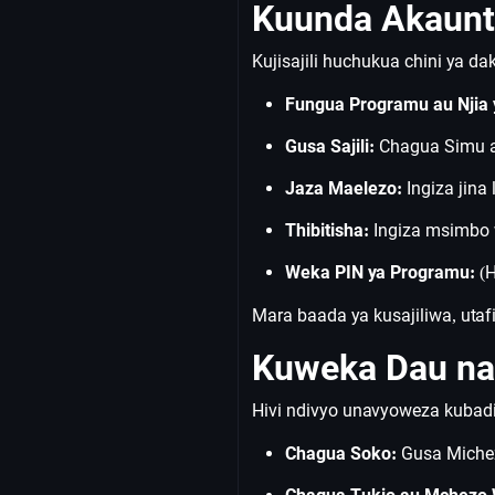
Kuunda Akaunti
Kujisajili huchukua chini ya da
Fungua Programu au Njia 
Gusa Sajili:
Chagua Simu au
Jaza Maelezo:
Ingiza jina
Thibitisha:
Ingiza msimbo 
Weka PIN ya Programu:
(H
Mara baada ya kusajiliwa, utaf
Kuweka Dau na
Hivi ndivyo unavyoweza kubadi
Chagua Soko:
Gusa Michez