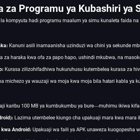
a za Programu ya Kubashiri ya 
i la kompyuta hadi programu maalum ya simu kunaleta faida n
aka:
Kanuni asili inamaanisha uzinduzi wa chini ya sekunde mbil
fa za haraka kwa ofa za papo hapo, ushindi mkubwa, na masok
o:
Kurasa zilizohifadhiwa hukuruhusu kutembelea kurasa za hivi 
 na michezo ya wauzaji wa moja kwa moja bila hatari kabla ya k
taji karibu 100 MB ya kumbukumbu ya bure—muhimu ikiwa kifa
roid):
Lazima utembelee kiungo cha upakuaji mara kwa mara il
 kwa Android:
Upakuaji wa faili ya APK unaweza kuogopesha wat