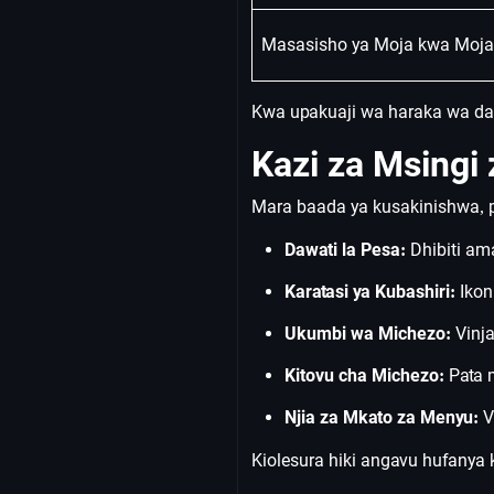
Masasisho ya Moja kwa Moja
Kwa upakuaji wa haraka wa dau
Kazi za Msingi 
Mara baada ya kusakinishwa, 
Dawati la Pesa:
Dhibiti ama
Karatasi ya Kubashiri:
Ikon
Ukumbi wa Michezo:
Vinja
Kitovu cha Michezo:
Pata 
Njia za Mkato za Menyu:
V
Kiolesura hiki angavu hufanya k