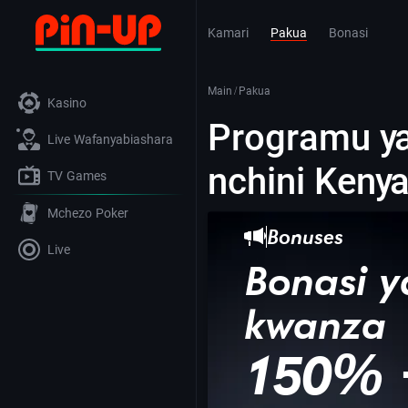
Kamari
Pakua
Bonasi
Main
/
Pakua
Kasino
Programu ya
Live Wafanyabiashara
nchini Keny
TV Games
Mchezo Poker
Bonuses
Live
Bonasi 
kwanza
150% 