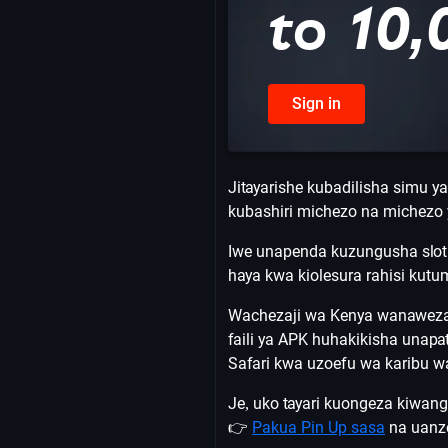
to 10,
Sign in
Jitayarishe kubadilisha simu 
kubashiri michezo na michezo 
Iwe unapenda kuzungusha sloti
haya kwa kiolesura rahisi kutu
Wachezaji wa Kenya wanaweza 
faili ya APK huhakikisha unapa
Safari kwa uzoefu wa karibu wa
Je, uko tayari kuongeza kiwan
👉
Pakua Pin Up sasa
na uanze