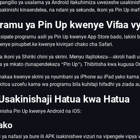
 Mipangilio ya usalama ya Android itakuhimiza uwezeshe usakini
sakinishi kinaendelea, na ndani ya sekunde, ikoni ya Pin Up ina
amu ya Pin Up kwenye Vifaa vy
pate programu asili ya Pin Up kwenye App Store bado, lakini b
nye pinupbet.ke kwenye kivinjari chako cha Safari.
ikoni ya Shiriki chini ya skrini. Menyu itajitokeza—skroli had
njia ya mkato (tunapendekeza “Pin Up”). Thibitisha kwa kugusa 
inakaa kwenye skrini ya nyumbani ya iPhone au iPad yako kama i
ikitoa uzoefu kama wa programu bila kuhitaji hifadhi ya ziada 
sakinishaji Hatua kwa Hatua
nisha Pin Up kwenye Android na iOS:
Yako
a nafasi ya bure ili APK isakinishwe vizuri na vipengele vipya 