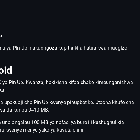
a.
mu ya Pin Up inakuongoza kupitia kila hatua kwa maagizo
oid
K ya Pin Up. Kwanza, hakikisha kifaa chako kimeunganishwa
ka.
pakuaji cha Pin Up kwenye pinupbet.ke. Utaona kitufe cha
awaida karibu 9–10 MB.
a una angalau 100 MB ya nafasi ya bure ili kushughulikia
na kwenye menyu yako ya kuvuta chini.