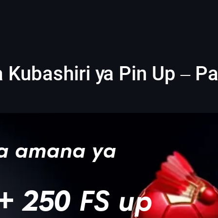
 Kubashiri ya Pin Up – P
a
ya amana ya
+ 250 FS up