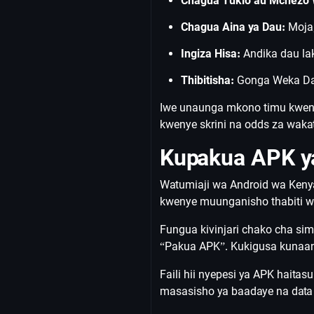
Chagua Tukio au Mchezo
Chagua Aina ya Dau:
Moja,
Ingiza Hisa:
Andika dau lak
Thibitisha:
Gonga Weka Dau 
Iwe unaunga mkono timu kwenye
kwenye skrini na odds za wakati
Kupakua APK ya
Watumiaji wa Android wa Keny
kwenye muunganisho thabiti wa
Fungua kivinjari chako cha s
“Pakua APK”. Kukigusa kunaanz
Faili hii nyepesi ya APK haita
masasisho ya baadaye na data 