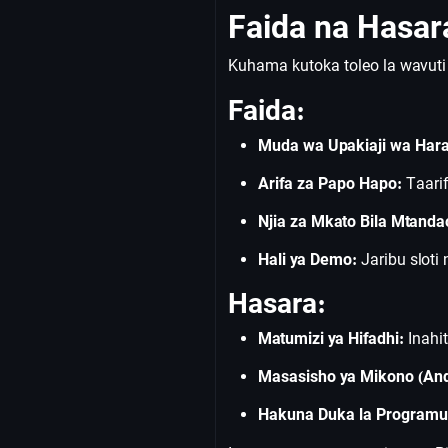
Faida na Hasar
Kuhama kutoka toleo la wavut
Faida:
Muda wa Upakiaji wa Har
Arifa za Papo Hapo:
Taari
Njia za Mkato Bila Mtanda
Hali ya Demo:
Jaribu sloti
Hasara:
Matumizi ya Hifadhi:
Inahi
Masasisho ya Mikono (And
Hakuna Duka la Programu