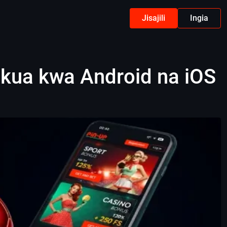
Jisajili
Ingia
akua kwa Android na iOS