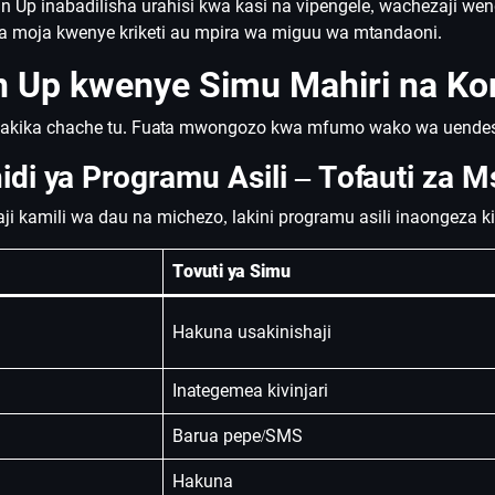
n Up inabadilisha urahisi kwa kasi na vipengele, wachezaji w
a moja kwenye kriketi au mpira wa miguu wa mtandaoni.
n Up kwenye Simu Mahiri na K
akika chache tu. Fuata mwongozo kwa mfumo wako wa uendes
idi ya Programu Asili – Tofauti za M
aji kamili wa dau na michezo, lakini programu asili inaongeza 
Tovuti ya Simu
Hakuna usakinishaji
Inategemea kivinjari
Barua pepe/SMS
Hakuna